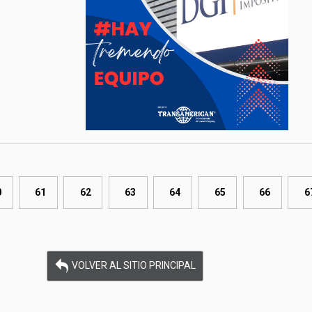
0
61
62
63
64
65
66
6
VOLVER AL SITIO PRINCIPAL