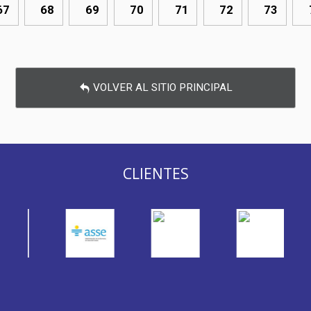
67
68
69
70
71
72
73
VOLVER AL SITIO PRINCIPAL
CLIENTES