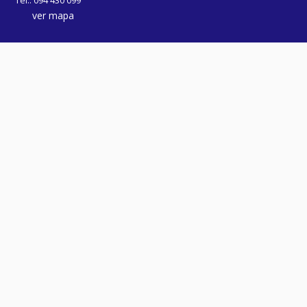
Tel.: 094 430 099
ver mapa