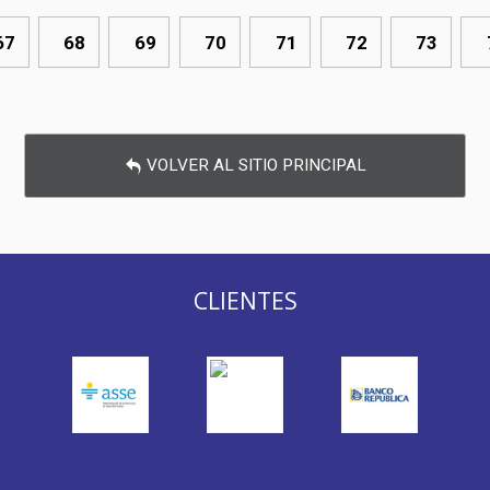
67
68
69
70
71
72
73
VOLVER AL SITIO PRINCIPAL
CLIENTES