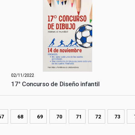
02/11/2022
17° Concurso de Diseño infantil
67
68
69
70
71
72
73