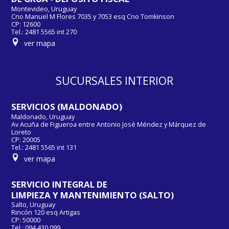
Montevideo, Uruguay
Cno Manuel M Flores 7035 y 7053 esq Cno Tomkinson
CP: 12600
Tel.: 2481 5565 int 270
ver mapa
SUCURSALES INTERIOR
SERVICIOS (MALDONADO)
Maldonado, Uruguay
Av Acuña de Figueroa entre Antonio José Méndez y Márquez de
Loreto
CP: 20005
Tel.: 2481 5565 int 131
ver mapa
SERVICIO INTEGRAL DE
LIMPIEZA Y MANTENIMIENTO (SALTO)
Salto, Uruguay
Rincón 120 esq Artigas
CP: 50000
Tel.: 094 430 099